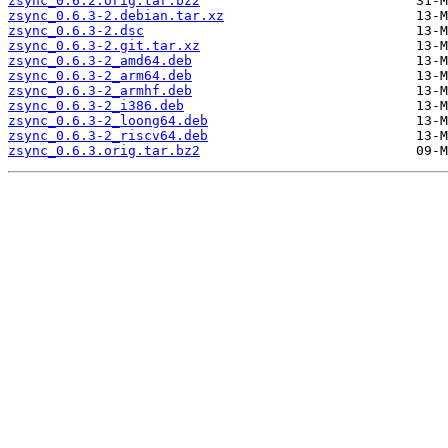
zsync_0.6.2.orig.tar.bz2
zsync_0.6.3-2.debian.tar.xz
zsync_0.6.3-2.dsc
zsync_0.6.3-2.git.tar.xz
zsync_0.6.3-2_amd64.deb
zsync_0.6.3-2_arm64.deb
zsync_0.6.3-2_armhf.deb
zsync_0.6.3-2_i386.deb
zsync_0.6.3-2_loong64.deb
zsync_0.6.3-2_riscv64.deb
zsync_0.6.3.orig.tar.bz2