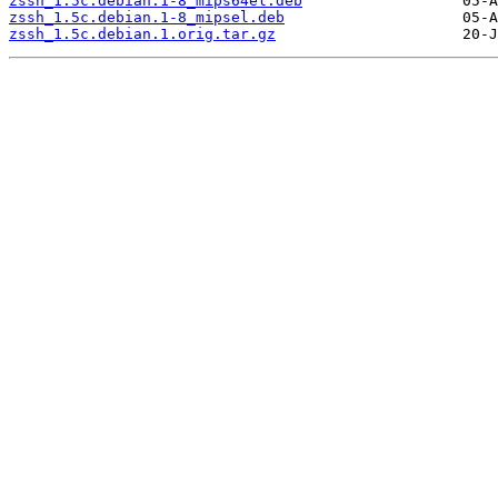
zssh_1.5c.debian.1-8_mips64el.deb
zssh_1.5c.debian.1-8_mipsel.deb
zssh_1.5c.debian.1.orig.tar.gz