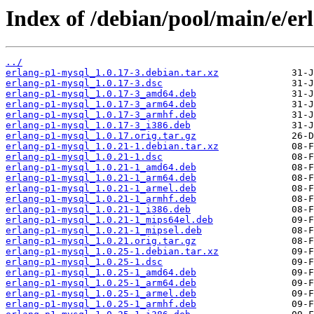
Index of /debian/pool/main/e/er
../
erlang-p1-mysql_1.0.17-3.debian.tar.xz
erlang-p1-mysql_1.0.17-3.dsc
erlang-p1-mysql_1.0.17-3_amd64.deb
erlang-p1-mysql_1.0.17-3_arm64.deb
erlang-p1-mysql_1.0.17-3_armhf.deb
erlang-p1-mysql_1.0.17-3_i386.deb
erlang-p1-mysql_1.0.17.orig.tar.gz
erlang-p1-mysql_1.0.21-1.debian.tar.xz
erlang-p1-mysql_1.0.21-1.dsc
erlang-p1-mysql_1.0.21-1_amd64.deb
erlang-p1-mysql_1.0.21-1_arm64.deb
erlang-p1-mysql_1.0.21-1_armel.deb
erlang-p1-mysql_1.0.21-1_armhf.deb
erlang-p1-mysql_1.0.21-1_i386.deb
erlang-p1-mysql_1.0.21-1_mips64el.deb
erlang-p1-mysql_1.0.21-1_mipsel.deb
erlang-p1-mysql_1.0.21.orig.tar.gz
erlang-p1-mysql_1.0.25-1.debian.tar.xz
erlang-p1-mysql_1.0.25-1.dsc
erlang-p1-mysql_1.0.25-1_amd64.deb
erlang-p1-mysql_1.0.25-1_arm64.deb
erlang-p1-mysql_1.0.25-1_armel.deb
erlang-p1-mysql_1.0.25-1_armhf.deb