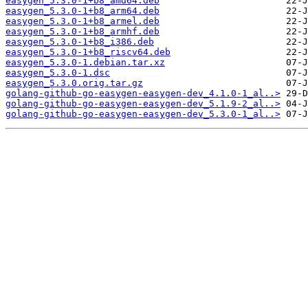
easygen_5.3.0-1+b8_amd64.deb
easygen_5.3.0-1+b8_arm64.deb
easygen_5.3.0-1+b8_armel.deb
easygen_5.3.0-1+b8_armhf.deb
easygen_5.3.0-1+b8_i386.deb
easygen_5.3.0-1+b8_riscv64.deb
easygen_5.3.0-1.debian.tar.xz
easygen_5.3.0-1.dsc
easygen_5.3.0.orig.tar.gz
golang-github-go-easygen-easygen-dev_4.1.0-1_al..>
golang-github-go-easygen-easygen-dev_5.1.9-2_al..>
golang-github-go-easygen-easygen-dev_5.3.0-1_al..>